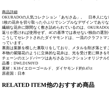
商品詳細
OKURADOの人気コレクション「あぢさゐ」。 日本人に
1枚の花弁を切り取った小ぶりでシンプルなデザインであり
繊細な花弁に隙間なく敷き詰められているのは、OKURAD
返りが悪ければ使用せず、4Cの基準では表せない独自の選別
こうしてセレクトされたダイヤモンドは、一流のクラフトマ
っています。
裏面は葉脈を模した裏取りをしており、メタルを削ぎ落とす
本物の紫陽花のように立体的な花弁は、光を受け更に輝きを
チェーンのエンドパーツはあぢさゐコレクションオリジナル
品番：DWLD1N0YD
素材：K18イエローゴールド、ダイヤモンド約0.47ct
原産国：日本
RELATED ITEM
他のおすすめ商品