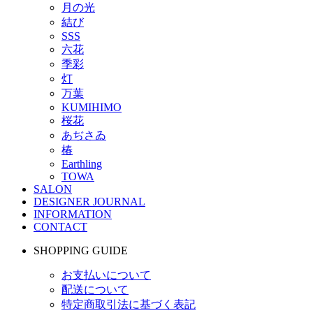
月の光
結び
SSS
六花
季彩
灯
万葉
KUMIHIMO
桜花
あぢさゐ
椿
Earthling
TOWA
SALON
DESIGNER JOURNAL
INFORMATION
CONTACT
SHOPPING GUIDE
お支払いについて
配送について
特定商取引法に基づく表記