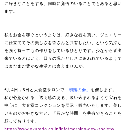
に好きなことをする、同時に覚悟のいることでもあると思い
ます。
私もお金を稼ぐというよりは、好きな石を買い、ジュエリー
に仕立ててその美しさを皆さんと共有したい、という気持ち
を強く持ってもの作りをしているひとりです。少なからず出
来ているとはいえ、日々の慌ただしさに追われているようで
はまだまだ豊かな生活とは言えませんが。
6
月
4
日，
5
日と大倉堂サロンで
「朝露の会」
を催します。
私が心惹かれる、透明感のある、吸い込まれるような宝石を
中心に、大倉堂コレクションを展示・販売いたします。美し
いものがお好きな方と、「豊かな時間」を共有できることを
願っております。
https://www.okurado.co.jp/info/morning-dew-society/