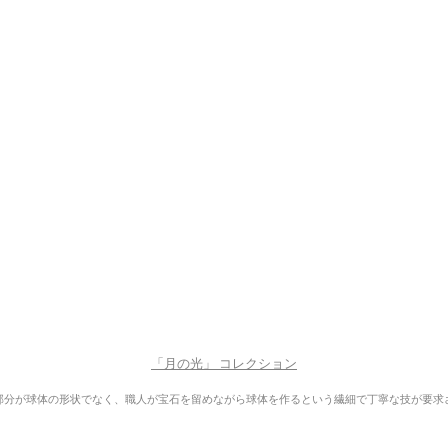
「月の光」 コレクション
部分が球体の形状でなく、職人が宝石を留めながら球体を作るという繊細で丁寧な技が要求