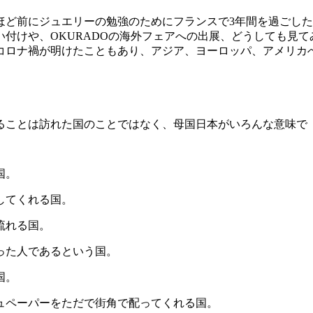
ほど前にジュエリーの勉強のためにフランスで
3
年間を過ごした
い付けや、
OKURADO
の海外フェアへの出展、どうしても見て
コロナ禍が明けたこともあり、アジア、ヨーロッパ、アメリカ
ることは訪れた国のことではなく、母国日本がいろんな意味で
る国。
罪してくれる国。
が流れる国。
育った人であるという国。
ぶ国。
ュペーパーをただで街角で配ってくれる国。