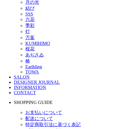
月の光
結び
SSS
六花
季彩
灯
万葉
KUMIHIMO
桜花
あぢさゐ
椿
Earthling
TOWA
SALON
DESIGNER JOURNAL
INFORMATION
CONTACT
SHOPPING GUIDE
お支払いについて
配送について
特定商取引法に基づく表記