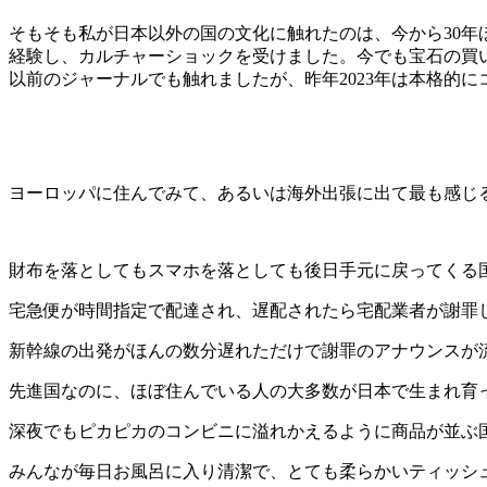
そもそも私が日本以外の国の文化に触れたのは、今から
30
年
経験し、カルチャーショックを受けました。今でも宝石の買
以前のジャーナルでも触れましたが、昨年
2023
年は本格的に
ヨーロッパに住んでみて、あるいは海外出張に出て最も感じ
財布を落としてもスマホを落としても後日手元に戻ってく
宅急便が時間指定で配達され、遅配されたら宅配業者が謝
新幹線の出発がほんの数分遅れただけで謝罪のアナウンス
先進国なのに、ほぼ住んでいる人の大多数が日本で生まれ
深夜でもピカピカのコンビニに溢れかえるように商品が並
みんなが毎日お風呂に入り清潔で、とても柔らかいティッシ