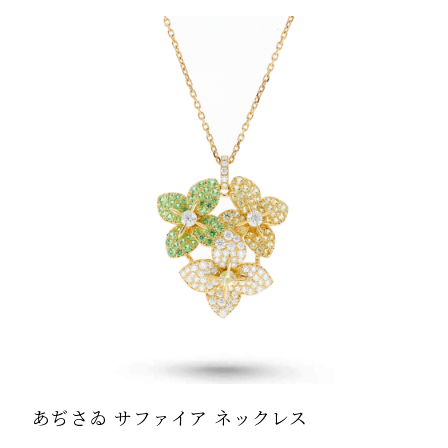
す。 
ョン
あぢさゐ サファイア ネックレス