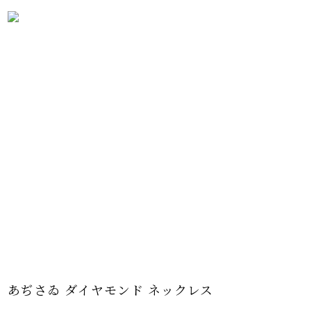
チェーンのエンドパーツはあぢさゐコレクシ
オリジナル仕様。
あぢさゐ ダイヤモンド ネックレス