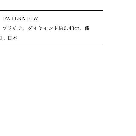
RADOの人気コレクション「あぢさゐ」。
になじみの深い紫陽花がモチーフ。
DWLLRNDLW
れたダイヤモンドが整然と並ぶ、小ぶりなが
：プラチナ、ダイヤモンド約0.43ct、漆
沢なネックレス。
国：日本
ーストーンの爪には本朱の漆が施されアクセ
加えています。 メタルの爪に直接漆を施す
、熟練の蒔絵師の繊細な技です。
ダイヤモンドのラインとセンターストーンと
が一層ダイヤモンドの輝きと差し色の朱色を
たせるデザインです。
だけでも一カ月以上の時間が掛かりますが、
て身に着けていただくには必要な時間です。
葉脈を模した裏取りをしており、メタルを削
すことでダイヤモンドは一層輝きを増しま