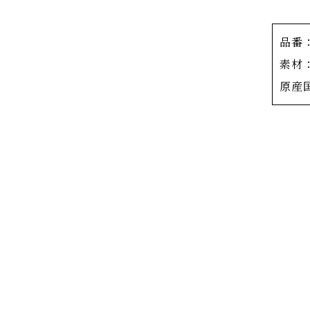
OKU
日本人
品番：
厳選さ
素材
らも贅
原産
センタ
ントを
という
花弁の
の隙間
引き立
漆塗り
安心し
裏面は
ぎ落と