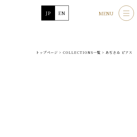
JP
EN
MENU
トップページ
>
COLLECTIONS一覧
>
あぢさゐ ピアス