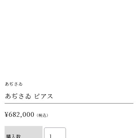
あぢさゐ
あぢさゐ ピアス
¥682,000
（税込）
購入数