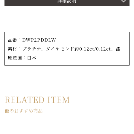
詳細説明
花弁が2重になっており、ハイジュエリーならではの奥行
きと立体感を表現。
奥の花弁には朱漆がメタルに直接施されています。 透か
しの花弁中央はもちろん、先端部分にもOKURADO基準
のダイヤモンドを配しており、揺れ動くたびに美しく輝
品番：DWP2PDDLW
き、立体的な花弁の重なりも楽しめます。
素材：プラチナ、ダイヤモンド約0.12ct/0.12ct、漆
ダイヤモンド入りのフック金具もOKURADOオリジナル
原産国：日本
仕様で、軽やかに揺れ動きます。
RELATED ITEM
他のおすすめ商品