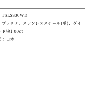
ダイヤモンドが宙に浮いているかのように見
ックレス。
TSLSS30WD
術により爪のみをステンレスにし、極細の爪
：プラチナ、ステンレススチール(爪)、ダイ
ヤモンドをセッティングしています。
ド約1.00ct
された美しいダイヤモンドの輝きを、そのま
国：日本
で最大限に美しくみせたい。」
命題に対するOKURADOが出した一つの答
。
モンドの輝きが明らかに異なります。