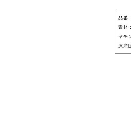
まるで
えるネ
品番：
特許技
素材
でダイ
ヤモン
「厳選
原産
まの形
永遠の
えです
ダイヤ