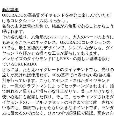
商品詳細
OKURADOの高品質ダイヤモンドを存分に楽しんでいただ
けるコレクション「六花-りっか-」。
名前の由来は雪の別称で、結晶が六角形であることからこう
呼ばれます。
その名の通り、六角形のシルエット。大人のハートのように
もみえるこちらのネックレス。OKURADOコレクションの
中でも、最も直線的なデザインで、シンプルながらも、ダイ
ヤモンドを輝かせる様々な工夫が凝らしてあります。
メレサイズのダイヤモンドにもF/VS～の厳しい基準を設け
ているOKURADO。
さらには、たとえハイグレードのダイヤモンドでも、光りの
返りが悪ければ使用せず、4Cの基準では表せない独自の選
別を行っています。こうしてセレクトされたダイヤモンド
は、一流のクラフトマンによってセッティングされます。指
で触れると驚くほど滑らかな仕上がりで、美しさだけでなく
使い心地にも配慮した作り。そして、セッティングされるダ
イヤモンドのテーブルファセットの向きまで全て統一されて
いるのも、肉眼ではわからない大きなポイントです。ランダ
ムに留めるのではなく、ひとつずつ顕微鏡で確認。高さと向