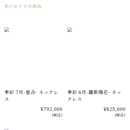
かな仕上がりで、ストレスを感じさせません。誕生石では
他のおすすめ商品
なく、日本の四季の彩りで一年を表現したOKURADOこ
だわりのコレクションです。
季彩 7月-星合- ネックレ
季彩 6月-露紫陽花- ネッ
ス
クレス
¥792,000
¥825,000
(税込)
(税込)