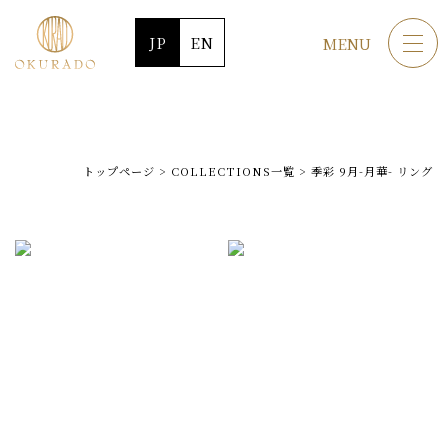
JP
EN
MENU
トップページ
>
COLLECTIONS一覧
>
季彩 9月-月華- リング