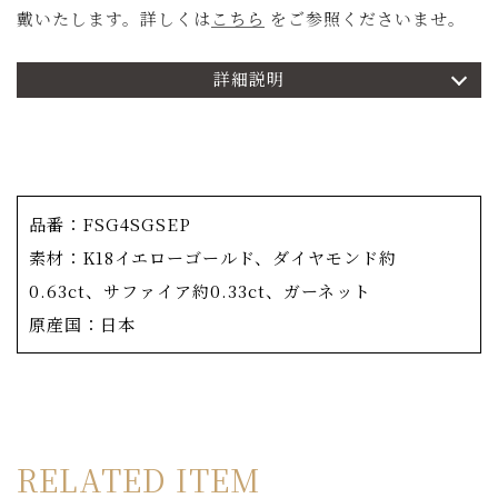
戴いたします。詳しくは
こちら
をご参照くださいませ。
詳細説明
商品詳細
日本固有の四季の美しさを12色の色合いで表現したコレク
ション「季彩-ときのいろ-」。
こちらの商品は「9月-月華-」。 濃淡のサファイアが夜
品番：FSG4SGSEP
空を、イエローサファイアが星を、スペサタイトガーネッ
素材：K18イエローゴールド、ダイヤモンド約
トのオレンジイエローが月を表し、秋の夜空をイメージし
0.63ct、サファイア約0.33ct、ガーネット
ています。
原産国：日本
原色だけでなく、淡いカラーストーンを配置してゆくこと
でなじみの良い優しい仕上がりに。
ダイヤモンドカットで揃えたカラーストーンと、すべての
RELATED ITEM
ファセット向きを整えたセッティング、指で触れても滑ら