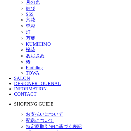
月の光
結び
SSS
六花
季彩
灯
万葉
KUMIHIMO
桜花
あぢさゐ
椿
Earthling
TOWA
SALON
DESIGNER JOURNAL
INFORMATION
CONTACT
SHOPPING GUIDE
お支払いについて
配送について
特定商取引法に基づく表記