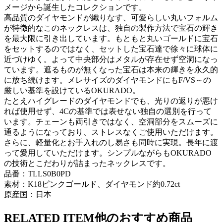
メージから誕生したコレクションです。
高品質のダイヤモンドが織りなす、可愛らしい丸いフォルム
が特徴的なこのネックレスは、独自の製作方法で宝石の輝き
を最大限に引き出しています。もともと丸いゴールドに宝石
をセットするのではなく、セットした宝石達で徐々に球体に
近づけゆく。よって中央部分はメタルが存在せず空洞になっ
ています。遮るものが無くなった宝石は本来の輝きを永久的
に放ち続けます。メレサイズのダイヤモンドにもF/VS～の
厳しい基準を設けているOKURADO。
たとえハイグレードのダイヤモンドでも、光りの返りが悪け
れば使用せず、4Cの基準では表せない独自の選別を行って
います。チェーンも両引きではなく、空洞部分をスムーズに
通るようになっており、ストレスなくご使用いただけます。
さらに、軽量化とお手入れのし易さも同時に実現。長年に渡
って愛用していただけます。シンプルながらもOKURADO
の技術とこだわりが詰まったネックレスです。
品番：TLLS0B0PD
素材：K18ピンクゴールド、ダイヤモンド約0.72ct
原産国：日本
RELATED ITEM
他のおすすめ商品