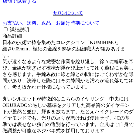
店舗で試着する
サロンについて
お支払い、送料、返品、お届け時期について
詳細説明
商品詳細
日本の技術の粋を集めたコレクション「KUMIHIMO」
細さ0.09mm、極細の金線を熟練の組紐職人が組みあげま
す。
気が遠くなるような緻密な作業を繰り返し、徐々に輪郭を帯
び、金線が紡ぎだす模様が浮かび上がってゆく過程にも美し
さを感じます。手編み故に線と線との間にはごくわずかな隙
間があり、洗浄した際にはその隙間から汚れが流れ落ちてゆ
く、考え抜かれた仕様になっています。
丸いシルエットが特徴的なこちらのイヤリング。中央には
OKURADOの厳しい基準をクリアした高品質のダイヤモン
ドが整然と並び、輝きを放ちます。たとえハイグレードのダ
イヤモンドでも、光りの返りが悪ければ使用せず、4Cの基
準では表せない独自の選別を行っています。金具はご自身で
微調整が可能なネジバネ式を採用しております。