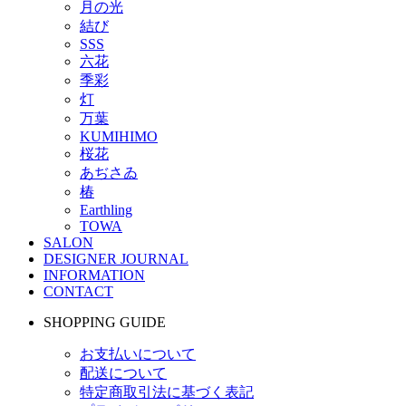
月の光
結び
SSS
六花
季彩
灯
万葉
KUMIHIMO
桜花
あぢさゐ
椿
Earthling
TOWA
SALON
DESIGNER JOURNAL
INFORMATION
CONTACT
SHOPPING GUIDE
お支払いについて
配送について
特定商取引法に基づく表記