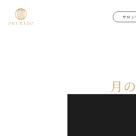
サロン
月の